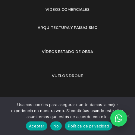
VIDEOS COMERCIALES
ARQUITECTURA Y PAISAJISMO
VÍDEOS ESTADO DE OBRA
VUELOS DRONE
Usamos cookies para asegurar que te damos la mejor
Legal
LPD
Cookies info
experiencia en nuestra web. Si continúas usando este sitio,
Edificio Plaza Alta 7 | Oficina 13 | 2ª planta - 11201 Algeciras - CÁDIZ
asumiremos que estás de acuerdo con ello.
Llámenos al
655 925 735
Aceptar
No
Política de privacidad