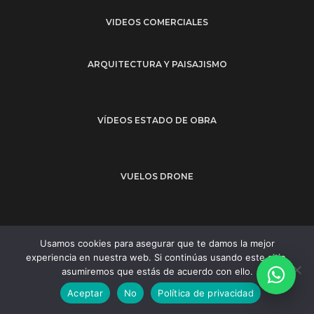
VIDEOS COMERCIALES
ARQUITECTURA Y PAISAJISMO
VÍDEOS ESTADO DE OBRA
VUELOS DRONE
Usamos cookies para asegurar que te damos la mejor
Legal
LPD
Cookies info
experiencia en nuestra web. Si continúas usando este sitio,
Edificio Plaza Alta 7 | Oficina 13 | 2ª planta - 11201 Algeciras - CÁDIZ
asumiremos que estás de acuerdo con ello.
Llámenos al
655 925 735
Aceptar
No
Política de privacidad